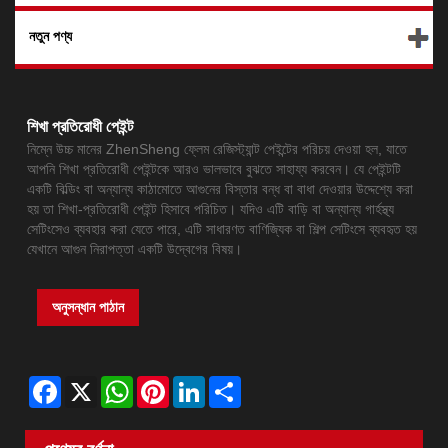
নতুন পণ্য
শিখা প্রতিরোধী পেইন্ট
নিম্নে উচ্চ মানের ZhenSheng ফ্লেম রেজিস্ট্যান্ট পেইন্টের পরিচয় দেওয়া হল, যাতে
আপনি শিখা প্রতিরোধী পেইন্টকে আরও ভালভাবে বুঝতে সাহায্য করবেন। যে পেইন্টটি
একটি বিল্ডিং বা অন্যান্য কাঠামোতে আগুনের বিস্তার বন্ধ বা বাধা দেওয়ার উদ্দেশ্যে করা
হয় তা শিখা-প্রতিরোধী পেইন্ট হিসাবে পরিচিত। যদিও এটি বাড়ি বা অন্যান্য গার্হস্থ্য
সেটিংসেও ব্যবহার করা যেতে পারে, এটি সাধারণত বাণিজ্যিক বা শিল্প সেটিংসে ব্যবহৃত হয়
যেখানে আগুন নিরাপত্তা একটি উদ্বেগের বিষয়।
অনুসন্ধান পাঠান
Facebook
X
WhatsApp
Pinterest
LinkedIn
Share