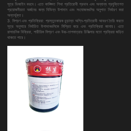
সূত্র ডিজাইন করবে। এতে কাঙ্ক্ষিত শিখা প্রতিরোধী প্রভাব এবং অন্যান্য প্রযুক্তিগত
প্রয়োজনীয়তা অর্জনের জন্য বিভিন্ন উপাদান এবং সংযোজনগুলির অনুপাত নির্ধারণ করা
অন্তর্ভুক্ত।
3. মিশ্রণ এবং প্রতিক্রিয়া: প্রস্তুতকারক চূড়ান্ত অগ্নি-প্রতিরোধী আবরণ তৈরি করতে
সূত্র অনুসারে নির্বাচিত উপাদানগুলিকে মিশ্রিত করে এবং প্রতিক্রিয়া জানায়। এতে
রাসায়নিক বিক্রিয়া, শারীরিক মিশ্রণ এবং উচ্চ-তাপমাত্রার চিকিত্সার মতো প্রক্রিয়া জড়িত
থাকতে পারে।