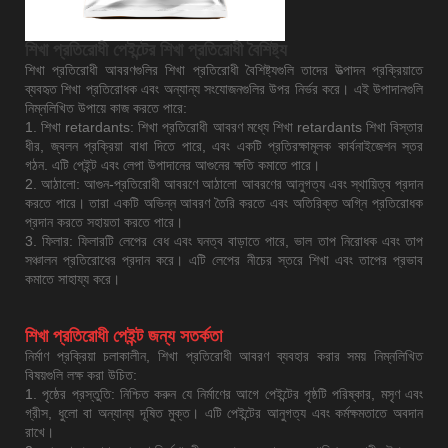
শিখা প্রতিরোধী পেইন্টের শিখা প্রতিরোধী বৈশিষ্ট্য
শিখা প্রতিরোধী আবরণগুলির শিখা প্রতিরোধী বৈশিষ্ট্যগুলি তাদের উত্পাদন প্রক্রিয়াতে
ব্যবহৃত শিখা প্রতিরোধক এবং অন্যান্য সংযোজনগুলির উপর নির্ভর করে। এই উপাদানগুলি
নিম্নলিখিত উপায়ে কাজ করতে পারে:
1. শিখা retardants: শিখা প্রতিরোধী আবরণ মধ্যে শিখা retardants শিখা বিস্তার
ধীর, জ্বলন প্রক্রিয়া বাধা দিতে পারে, এবং একটি প্রতিরক্ষামূলক কার্বনাইজেশন স্তর
গঠন. এটি পেইন্ট এবং লেপা উপাদানের আগুনের ক্ষতি কমাতে পারে।
2. আঠালো: আগুন-প্রতিরোধী আবরণে আঠালো আবরণের আনুগত্য এবং স্থায়িত্ব প্রদান
করতে পারে। তারা একটি অভিন্ন আবরণ তৈরি করতে এবং অতিরিক্ত অগ্নি প্রতিরোধক
প্রদান করতে সহায়তা করতে পারে।
3. ফিলার: ফিলারটি লেপের বেধ এবং ঘনত্ব বাড়াতে পারে, ভাল তাপ নিরোধক এবং তাপ
সঞ্চালন প্রতিরোধের প্রদান করে। এটি লেপের নীচের স্তরে শিখা এবং তাপের প্রভাব
কমাতে সাহায্য করে।
শিখা প্রতিরোধী পেইন্ট জন্য সতর্কতা
নির্মাণ প্রক্রিয়া চলাকালীন, শিখা প্রতিরোধী আবরণ ব্যবহার করার সময় নিম্নলিখিত
বিষয়গুলি লক্ষ করা উচিত:
1. পৃষ্ঠের প্রস্তুতি: নিশ্চিত করুন যে নির্মাণের আগে পেইন্টের পৃষ্ঠটি পরিষ্কার, মসৃণ এবং
গ্রীস, ধুলো বা অন্যান্য দূষিত মুক্ত। এটি পেইন্টের আনুগত্য এবং কর্মক্ষমতাতে অবদান
রাখে।