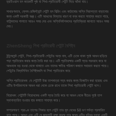
ড্রাইওয়াল হল কয়েকটি পৃষ্ঠ যা শিখা-প্রতিরোধী পেইন্ট দিয়ে আঁকা যায়।
সাধারণভাবে, ফ্লেম রেজিস্ট্যান্ট পেইন্ট হল বিল্ডিং এবং কাঠামোর অগ্নি নিরাপত্তা বাড়ানোর
জন্য একটি দরকারী যন্ত্র। এটি আগুনের বিস্তার ধারণ বা বন্ধ করতে সাহায্য করতে পারে,
বাসিন্দাদের পালাতে আরও সময় দেয় এবং অগ্নিনির্বাপকদের প্রতিক্রিয়া জানাতে আরও সময়
দেয়।
ZhenSheng শিখা প্রতিরোধী পেইন্ট বৈশিষ্ট্য
ইন্টুমেসেন্ট পেইন্ট, শিখা-প্রতিরোধী পেইন্টের অন্য নাম, এটি ঢেকে থাকা পৃষ্ঠে আগুন ছড়িয়ে
পড়া প্রতিরোধ করার জন্য তৈরি করা হয়। এটি প্রতিরক্ষার একটি স্তর সরবরাহ করে যা
আগুনকে বড় হওয়া থেকে থামাতে এবং তাদের ক্ষতির পরিমাণ কমাতে সহায়তা করতে পারে।
পেইন্টের নিম্নলিখিত বৈশিষ্ট্যগুলি যা শিখা প্রতিরোধ করে:
অগ্নি প্রতিরোধক: যে পেইন্টটি উচ্চ তাপমাত্রা সহ্য করার জন্য ডিজাইন করা হয়েছে এবং
এটির উপরিভাগকে আগুন ধরা থেকে ঢেকে রাখে তাকে শিখা প্রতিরোধী পেইন্ট বলে।
নিরোধক: পেইন্টটি নিরোধকের একটি স্তর তৈরি করে যা আগুন থেকে নীচের পৃষ্ঠে তাপ
স্থানান্তরিত হওয়ার হার কমাতে সাহায্য করে।
সম্প্রসারণ: প্রচণ্ড তাপের শিকার হলে পেইন্ট তার মূল বেধের 50 গুণ পর্যন্ত প্রসারিত
হতে পারে। আগুন এবং এটি যে জায়গাটি রক্ষা করছে তার মধ্যে এটির বৃদ্ধির দ্বারা একটি