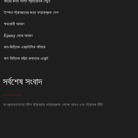
কাঠের জন্য অগ্নি প্রতিরোধক পেইন্ট
ইস্পাত স্ট্রাকচারের জন্য ফায়ারপ্রুফ লেপ
ক্ষয়রোধী আবরণ
Epoxy মেঝে আবরণ
জল-ভিত্তিক এক্রাইলিক পলিমার
জল ভিত্তিক মরিচা রূপান্তর এজেন্ট
সর্বশেষ সংবাদ
অ-প্রসারণযোগ্য স্টিল স্ট্রাকচার ফায়ারপ্রুফ লেপের আগুন এবং নিরোধক নীতি
ই
ই
স
ই
ক্
দে