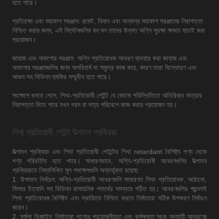
হতে পারে।
প্রতিরক্ষা এবং মহাকাশ সরঞ্জাম: রকেট, বিমান এবং অন্যান্য মহাকাশ সরঞ্জামের নিরাপত্তা
নিশ্চিত করার জন্য, এই সিস্টেমগুলির ঘন ঘন তাদের উন্নত অগ্নি সুরক্ষা ক্ষমতা যাচাই করা
প্রয়োজন।
জাহাজ এবং অফশোর সরঞ্জাম: অগ্নি প্রতিরোধক আবরণ ব্যবহার করা জাহাজ এবং
অফশোর সরঞ্জামগুলির জন্য অপরিহার্য যা সমুদ্রে কাজ করে, কারণ তারা বিস্ফোরণ এবং
আগুন সহ বিভিন্ন হুমকির সম্মুখীন হতে পারে।
সংক্ষেপে বলতে গেলে, শিখা-প্রতিরোধী পেইন্ট যে কোনো পরিস্থিতিতে অতিরিক্ত মাত্রার
নিরাপত্তা দিতে পারে যখন গরম বা দাহ্য পরিবেশে কাজ করার প্রয়োজন হয়।
শিখা প্রতিরোধী পেইন্ট উত্পাদন প্রক্রিয়া
উত্পাদন প্রক্রিয়া এবং শিখা প্রতিরোধী পেইন্টের শিখা retardant বৈশিষ্ট্য পণ্য থেকে
পণ্য পরিবর্তিত হতে পারে। সাধারণভাবে, অগ্নি-প্রতিরোধী আবরণগুলির উত্পাদন
প্রক্রিয়াতে নিম্নলিখিত মূল পদক্ষেপগুলি অন্তর্ভুক্ত রয়েছে:
1. উপাদান নির্বাচন: অগ্নি-প্রতিরোধী আবরণগুলি সাধারণত শিখা প্রতিরোধক, আঠালো,
ফিলার ইত্যাদি সহ বিভিন্ন রাসায়নিক পদার্থের সমন্বয়ে গঠিত হয়। আবরণগুলির পছন্দসই
শিখা প্রতিরোধক বৈশিষ্ট্য এবং স্থায়িত্ব নিশ্চিত করতে নির্মাতারা সঠিক উপকরণ নির্বাচন
করেন।
2. ফর্মুলা ডিজাইন: নির্মাতারা পণ্যের প্রয়োজনীয়তা এবং কর্মক্ষমতা সূচক অনুযায়ী আবরণের