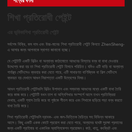
পণ্যের বর্ণনা
শিখা প্রতিরোধী পেইন্ট
এর ভূমিকা
শিখা প্রতিরোধী পেইন্ট
সর্বশেষ বিক্রি, কম দাম এবং উচ্চ-মানের শিখা প্রতিরোধী পেইন্ট কিনতে ZhenSheng-
এ আসার জন্য আপনাকে স্বাগত জানানো হচ্ছে।
যে পেইন্টটি একটি বিল্ডিং বা অন্যান্য কাঠামোতে আগুনের বিস্তার বন্ধ বা বাধা দেওয়ার
উদ্দেশ্যে করা হয় তা শিখা প্রতিরোধী পেইন্ট হিসাবে পরিচিত। যদিও এটি বাড়ি বা অন্যান্য
গার্হস্থ্য সেটিংসেও ব্যবহার করা যেতে পারে, এটি সাধারণত বাণিজ্যিক বা শিল্প সেটিংসে
ব্যবহৃত হয় যেখানে আগুন নিরাপত্তা একটি উদ্বেগের বিষয়।
আগুন প্রতিরোধী পেইন্টগুলি বিল্ডিং উপাদান এবং সম্ভাব্য আগুনের মধ্যে একটি বাধা তৈরি
করে কাজ করে। পেইন্টটি যখন তাপ বা অগ্নিশিখার সংস্পর্শে আসে তখন প্রতিক্রিয়া
দেখায়, একটি গ্যাস তৈরি করে যা পৃষ্ঠকে শীতল করে এবং শিখাকে ছড়িয়ে পড়া বন্ধ করতে
বাধা তৈরি করে।
শিখা প্রতিরোধী পেইন্টগুলি দ্রাবক- এবং জল-ভিত্তিক বৈচিত্র সহ বিভিন্ন আকারে
আসে। কিছু একটি একক কোটে প্রয়োগ করা যেতে পারে, অন্যদের যথেষ্ট সুরক্ষা প্রদানের
জন্য একটি প্রাইমার বা একাধিক অ্যাপ্লিকেশন প্রয়োজন। কাঠ, ধাতু, কংক্রিট এবং