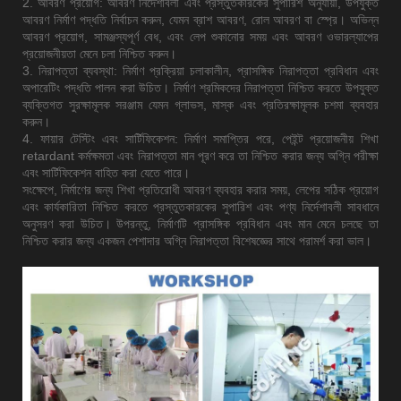
2. আবরণ প্রয়োগ: আবরণ নির্দেশাবলী এবং প্রস্তুতকারকের সুপারিশ অনুযায়ী, উপযুক্ত
আবরণ নির্মাণ পদ্ধতি নির্বাচন করুন, যেমন ব্রাশ আবরণ, রোল আবরণ বা স্প্রে। অভিন্ন
আবরণ প্রয়োগ, সামঞ্জস্যপূর্ণ বেধ, এবং লেপ শুকানোর সময় এবং আবরণ ওভারল্যাপের
প্রয়োজনীয়তা মেনে চলা নিশ্চিত করুন।
3. নিরাপত্তা ব্যবস্থা: নির্মাণ প্রক্রিয়া চলাকালীন, প্রাসঙ্গিক নিরাপত্তা প্রবিধান এবং
অপারেটিং পদ্ধতি পালন করা উচিত। নির্মাণ শ্রমিকদের নিরাপত্তা নিশ্চিত করতে উপযুক্ত
ব্যক্তিগত সুরক্ষামূলক সরঞ্জাম যেমন গ্লাভস, মাস্ক এবং প্রতিরক্ষামূলক চশমা ব্যবহার
করুন।
4. ফায়ার টেস্টিং এবং সার্টিফিকেশন: নির্মাণ সমাপ্তির পরে, পেইন্ট প্রয়োজনীয় শিখা
retardant কর্মক্ষমতা এবং নিরাপত্তা মান পূরণ করে তা নিশ্চিত করার জন্য অগ্নি পরীক্ষা
এবং সার্টিফিকেশন বাহিত করা যেতে পারে।
সংক্ষেপে, নির্মাণের জন্য শিখা প্রতিরোধী আবরণ ব্যবহার করার সময়, লেপের সঠিক প্রয়োগ
এবং কার্যকারিতা নিশ্চিত করতে প্রস্তুতকারকের সুপারিশ এবং পণ্য নির্দেশাবলী সাবধানে
অনুসরণ করা উচিত। উপরন্তু, নির্মাণটি প্রাসঙ্গিক প্রবিধান এবং মান মেনে চলছে তা
নিশ্চিত করার জন্য একজন পেশাদার অগ্নি নিরাপত্তা বিশেষজ্ঞের সাথে পরামর্শ করা ভাল।