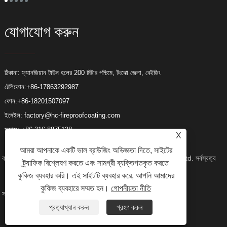
যোগাযোগ করুন
ঠিকানা: ফ্যানজিয়ান টাউন হলের 200 মিটার পশ্চিমে, টংঝো জেলা, বেইজিং
টেলিফোন:
+86-17863292987
ফোন:
+86-18201507097
ইমেইল:
factory@hc-fireproofcoating.com
ফ্যাক্স: +86-316-8875128
X
আমরা আপনাকে একটি ভাল ব্রাউজিং অভিজ্ঞতা দিতে, সাইটের
কপিরাইট © 2023 Beijing Huacheng Fireproof Coating Co., Ltd. সর্বস্বত্ব
ট্র্যাফিক বিশ্লেষণ করতে এবং সামগ্রী ব্যক্তিগতকৃত করতে
কুকিজ ব্যবহার করি। এই সাইটটি ব্যবহার করে, আপনি আমাদের
কুকিজ ব্যবহারে সম্মত হন।
গোপনীয়তা নীতি
সংরক্ষিত৷
লিঙ্ক
Sitemap
RSS
XML
Privacy Policy
প্রত্যাখ্যান করুন
গ্রহণ করুন