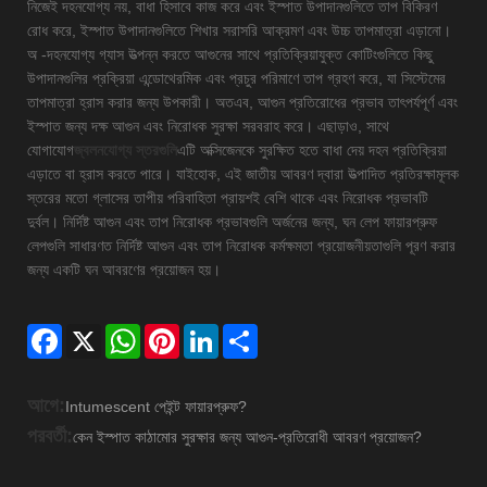
নিজেই দহনযোগ্য নয়, বাধা হিসাবে কাজ করে এবং ইস্পাত উপাদানগুলিতে তাপ বিকিরণ
রোধ করে, ইস্পাত উপাদানগুলিতে শিখার সরাসরি আক্রমণ এবং উচ্চ তাপমাত্রা এড়ানো।
অ -দহনযোগ্য গ্যাস উত্পন্ন করতে আগুনের সাথে প্রতিক্রিয়াযুক্ত কোটিংগুলিতে কিছু
উপাদানগুলির প্রক্রিয়া এন্ডোথেরমিক এবং প্রচুর পরিমাণে তাপ গ্রহণ করে, যা সিস্টেমের
তাপমাত্রা হ্রাস করার জন্য উপকারী। অতএব, আগুন প্রতিরোধের প্রভাব তাৎপর্যপূর্ণ এবং
ইস্পাত জন্য দক্ষ আগুন এবং নিরোধক সুরক্ষা সরবরাহ করে। এছাড়াও, সাথে
যোগাযোগ
জ্বলনযোগ্য স্তরগুলি
এটি অক্সিজেনকে সুরক্ষিত হতে বাধা দেয় দহন প্রতিক্রিয়া
এড়াতে বা হ্রাস করতে পারে। যাইহোক, এই জাতীয় আবরণ দ্বারা উত্পাদিত প্রতিরক্ষামূলক
স্তরের মতো গ্লাসের তাপীয় পরিবাহিতা প্রায়শই বেশি থাকে এবং নিরোধক প্রভাবটি
দুর্বল। নির্দিষ্ট আগুন এবং তাপ নিরোধক প্রভাবগুলি অর্জনের জন্য, ঘন লেপ ফায়ারপ্রুফ
লেপগুলি সাধারণত নির্দিষ্ট আগুন এবং তাপ নিরোধক কর্মক্ষমতা প্রয়োজনীয়তাগুলি পূরণ করার
জন্য একটি ঘন আবরণের প্রয়োজন হয়।
Facebook
X
WhatsApp
Pinterest
LinkedIn
Share
আগে:
Intumescent পেইন্ট ফায়ারপ্রুফ?
পরবর্তী:
কেন ইস্পাত কাঠামোর সুরক্ষার জন্য আগুন-প্রতিরোধী আবরণ প্রয়োজন?