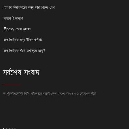
ইস্পাত স্ট্রাকচারের জন্য ফায়ারপ্রুফ লেপ
ক্ষয়রোধী আবরণ
Epoxy মেঝে আবরণ
জল-ভিত্তিক এক্রাইলিক পলিমার
জল ভিত্তিক মরিচা রূপান্তর এজেন্ট
সর্বশেষ সংবাদ
অ-প্রসারণযোগ্য স্টিল স্ট্রাকচার ফায়ারপ্রুফ লেপের আগুন এবং নিরোধক নীতি
ই
ই
স
ই
ক্
দে
অন