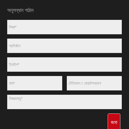
অনুসন্ধান পাঠান
জমা