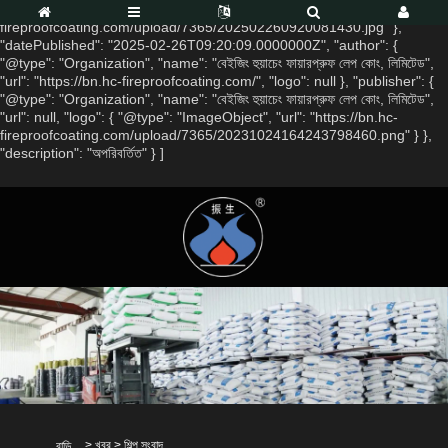
", "image": { "@type": "ImageObject", "url": "https://bn.hc-
fireproofcoating.com/upload/7365/202502260920081430.jpg" },
"datePublished": "2025-02-26T09:20:09.0000000Z", "author": {
"@type": "Organization", "name": "বেইজিং হুয়াচেং ফায়ারপ্রুফ লেপ কোং, লিমিটেড",
"url": "https://bn.hc-fireproofcoating.com/", "logo": null }, "publisher": {
"@type": "Organization", "name": "বেইজিং হুয়াচেং ফায়ারপ্রুফ লেপ কোং, লিমিটেড",
"url": null, "logo": { "@type": "ImageObject", "url": "https://bn.hc-
fireproofcoating.com/upload/7365/20231024164243798460.png" } },
"description": "অপরিবর্তিত" } ]
>
খবর
>
শিল্প সংবাদ
বাড়ি