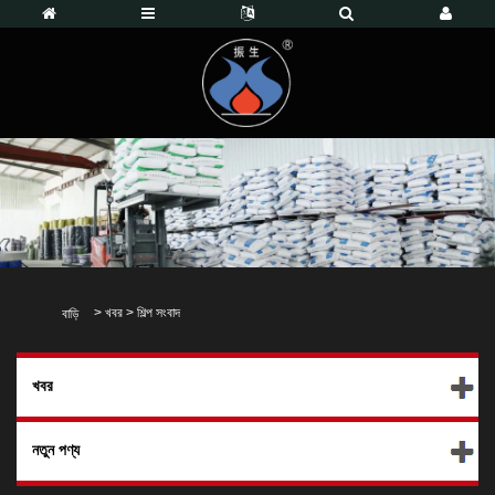
>
খবর
>
শিল্প সংবাদ
বাড়ি
খবর
নতুন পণ্য