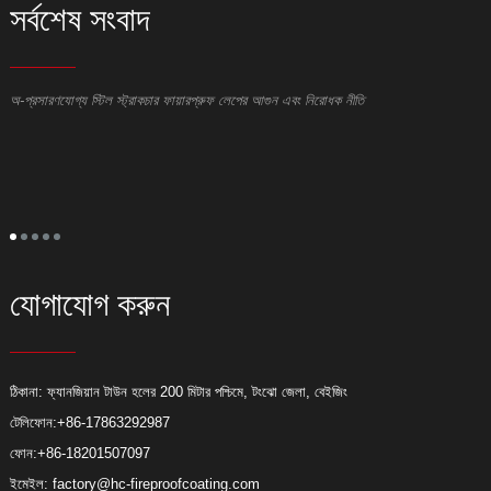
সর্বশেষ সংবাদ
অ-প্রসারণযোগ্য স্টিল স্ট্রাকচার ফায়ারপ্রুফ লেপের আগুন এবং নিরোধক নীতি
ই
ই
স
ই
ক্
দে
অন
যোগাযোগ করুন
ঠিকানা: ফ্যানজিয়ান টাউন হলের 200 মিটার পশ্চিমে, টংঝো জেলা, বেইজিং
টেলিফোন:
+86-17863292987
ফোন:
+86-18201507097
ইমেইল:
factory@hc-fireproofcoating.com