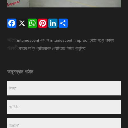
Facebook
X
WhatsApp
Pinterest
LinkedIn
Share
আগে:
intumescent এবং অ intumescent fireproof পেইন্ট মধ্যে পার্থক্য
পরবর্তী:
কাঠের অগ্নি প্রতিরোধক পেইন্টিংয়ের নির্মাণ প্রযুক্তি
অনুসন্ধান পাঠান