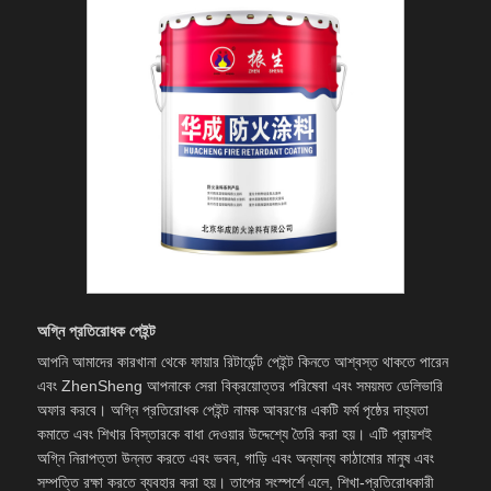
অগ্নি প্রতিরোধক পেইন্ট
আপনি আমাদের কারখানা থেকে ফায়ার রিটার্ডেন্ট পেইন্ট কিনতে আশ্বস্ত থাকতে পারেন
এবং ZhenSheng আপনাকে সেরা বিক্রয়োত্তর পরিষেবা এবং সময়মত ডেলিভারি
অফার করবে। অগ্নি প্রতিরোধক পেইন্ট নামক আবরণের একটি ফর্ম পৃষ্ঠের দাহ্যতা
কমাতে এবং শিখার বিস্তারকে বাধা দেওয়ার উদ্দেশ্যে তৈরি করা হয়। এটি প্রায়শই
অগ্নি নিরাপত্তা উন্নত করতে এবং ভবন, গাড়ি এবং অন্যান্য কাঠামোর মানুষ এবং
সম্পত্তি রক্ষা করতে ব্যবহার করা হয়। তাপের সংস্পর্শে এলে, শিখা-প্রতিরোধকারী