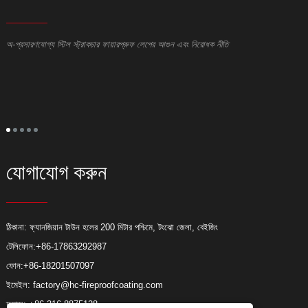
অ-প্রসারণযোগ্য স্টিল স্ট্রাকচার ফায়ারপ্রুফ লেপের আগুন এবং নিরোধক নীতি
ই
ই
স
ই
ক্
দে
অন
যোগাযোগ করুন
ঠিকানা: ফ্যানজিয়ান টাউন হলের 200 মিটার পশ্চিমে, টংঝো জেলা, বেইজিং
টেলিফোন:
+86-17863292987
ফোন:
+86-18201507097
ইমেইল:
factory@hc-fireproofcoating.com
ফ্যাক্স: +86-316-8875128