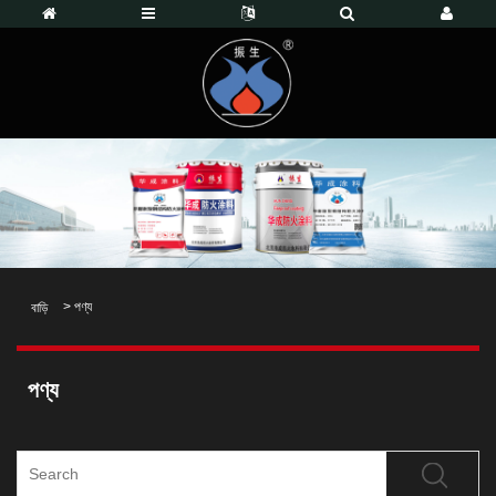
>
পণ্য
বাড়ি
পণ্য